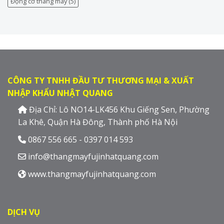
Động cơ thang máy
(5)
CÔNG TY TNHH ĐẦU TƯ THƯƠNG MẠI & XUẤT
NHẬP KHẨU NHẬT QUANG
Địa Chỉ: Lô NO14-LK456 Khu Giếng Sen, Phường
La Khê, Quận Hà Đông, Thành phố Hà Nội
0867 556 665 - 0397 014 593
info@thangmayfujinhatquang.com
www.thangmayfujinhatquang.com
DỊCH VỤ