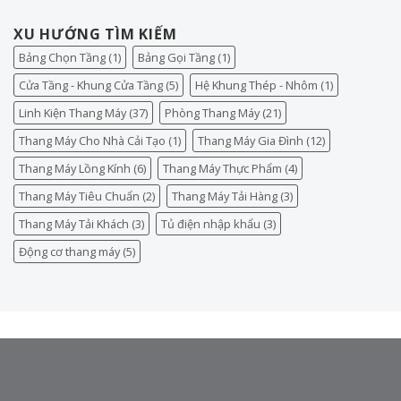
XU HƯỚNG TÌM KIẾM
Bảng Chọn Tầng
(1)
Bảng Gọi Tầng
(1)
Cửa Tầng - Khung Cửa Tầng
(5)
Hệ Khung Thép - Nhôm
(1)
Linh Kiện Thang Máy
(37)
Phòng Thang Máy
(21)
Thang Máy Cho Nhà Cải Tạo
(1)
Thang Máy Gia Đình
(12)
Thang Máy Lồng Kính
(6)
Thang Máy Thực Phẩm
(4)
Thang Máy Tiêu Chuẩn
(2)
Thang Máy Tải Hàng
(3)
Thang Máy Tải Khách
(3)
Tủ điện nhập khẩu
(3)
Động cơ thang máy
(5)
TY TNHH ĐẦU TƯ THƯƠNG MẠI & XUẤT