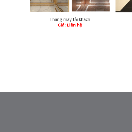
Thang máy tải khách
Giá: Liên hệ
CÔNG TY TNHH ĐẦU TƯ THƯƠNG MẠI & XUẤT NHẬ
KHẨU NHẬT QUANG
Địa Chỉ: Lô NO14-LK456 Khu Giếng Sen, Phường 