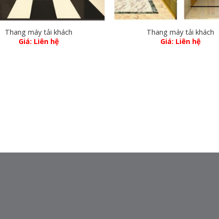
Thang máy tải khách
Thang máy tải khách
Giá: Liên hệ
Giá: Liên hệ
P
DỊCH VỤ
Bảo trì bảo dưỡng thang máy
La
Cứu hộ 24/7