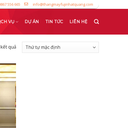
0867 556 665
info@thangmayfujinhatquang.com
ỊCH VỤ
DỰ ÁN
TIN TỨC
LIÊN HỆ
3 kết quả