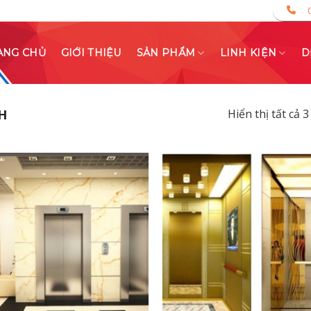
ANG CHỦ
GIỚI THIỆU
SẢN PHẨM
LINH KIỆN
D
H
Hiển thị tất cả 