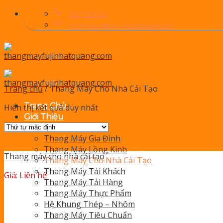
Skip
0867 556 665
to
info@thangmayfujinhatquang.com
content
Trang chủ
/
Thang Máy Cho Nhà Cải Tạo
Trang Chủ
Hiển thị kết quả duy nhất
Giới Thiệu
Sản Phẩm
Thang Máy Gia Đình
Thang Máy Lồng Kính
Thang máy cho nhà cải tạo
Thang Máy Cho Nhà Cải Tạo
Thang Máy Tải Khách
Giá: Liên hệ
Thang Máy Tải Hàng
Thang Máy Thực Phẩm
Hệ Khung Thép – Nhôm
Thang Máy Tiêu Chuẩn