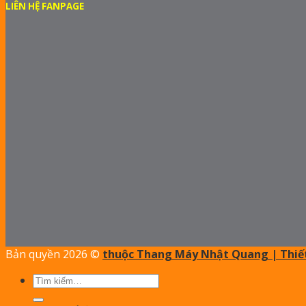
LIÊN HỆ FANPAGE
Bản quyền 2026 ©
thuộc Thang Máy Nhật Quang | Thiết
Tìm
kiếm: