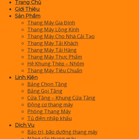
Trang Chủ
Giới Thiệu
Sản Phẩm
Thang Máy Gia Đình
Thang Máy Lồng Kính
Thang Máy Cho Nhà Cải Tạo
Thang Máy Tải Khách
Thang Máy Tải Hàng
Thang Máy Thực Phẩm
Hệ Khung Thép – Nhôm
Thang Máy Tiêu Chuẩn
Linh Kiện
Bảng Chọn Tầng
Bảng Gọi Tầng
Cửa Tầng – Khung Cửa Tầng
Động cơ thang máy
Phòng Thang Máy
Tủ điện nhập khẩu
Dịch Vụ
Bảo trì, bão dưỡng thang máy
Nâng cấp thang máy