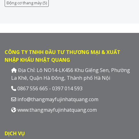
Động cơ thang máy
(5)
CÔNG TY TNHH ĐẦU TƯ THƯƠNG MẠI & XUẤT
NHẬP KHẨU NHẬT QUANG
Địa Chỉ: Lô NO14-LK456 Khu Giếng Sen, Phường
La Khê, Quận Hà Đông, Thành phố Hà Nội
0867 556 665 - 0397 014 593
info@thangmayfujinhatquang.com
www.thangmayfujinhatquang.com
DỊCH VỤ