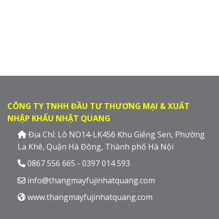
CÔNG TY TNHH ĐẦU TƯ THƯƠNG MẠI & XUẤT
NHẬP KHẨU NHẬT QUANG
Địa Chỉ: Lô NO14-LK456 Khu Giếng Sen, Phường
La Khê, Quận Hà Đông, Thành phố Hà Nội
0867 556 665 - 0397 014 593
info@thangmayfujinhatquang.com
www.thangmayfujinhatquang.com