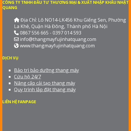
CÔNG TY TNHH ĐẦU TƯ THƯƠNG MẠI & XUẤT NHẬP KHẨU NHẬT
QUANG
Địa Chỉ: Lô NO14-LK456 Khu Giếng Sen, Phường
La Khê, Quận Hà Đông, Thành phố Hà Nội
0867 556 665 - 0397 014 593
info@thangmayfujinhatquang.com
www.thangmayfujinhatquang.com
DỊCH VỤ
Bảo trì bảo dưỡng thang máy
Cứu hộ 24/7
Nâng cấp cải tạo thang máy
Quy trình lắp đặt thang máy
LIÊN HỆ FANPAGE