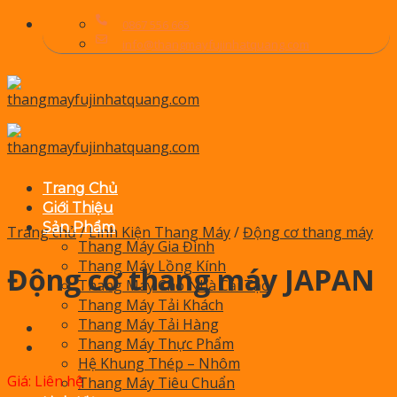
Skip
0867 556 665
to
info@thangmayfujinhatquang.com
content
Trang Chủ
Giới Thiệu
Sản Phẩm
Trang chủ
/
Linh Kiện Thang Máy
/
Động cơ thang máy
Thang Máy Gia Đình
Thang Máy Lồng Kính
Động cơ thang máy JAPAN
Thang Máy Cho Nhà Cải Tạo
Thang Máy Tải Khách
Thang Máy Tải Hàng
Thang Máy Thực Phẩm
Hệ Khung Thép – Nhôm
Giá: Liên hệ
Thang Máy Tiêu Chuẩn