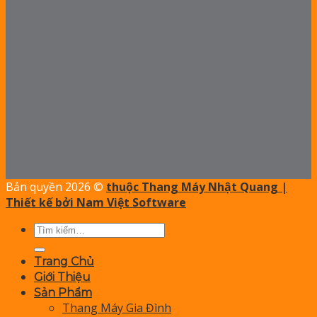
Bản quyền 2026 ©
thuộc Thang Máy Nhật Quang |
Thiết kế bởi Nam Việt Software
Tìm
kiếm:
Trang Chủ
Giới Thiệu
Sản Phẩm
Thang Máy Gia Đình