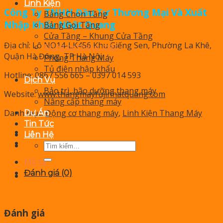
Linh Kiện
Công Ty TNHH Đầu Tư Thương Mại Và Xuất
Bảng Chọn Tầng
Nhập Khẩu Nhật Quang
Bảng Gọi Tầng
Cửa Tầng – Khung Cửa Tầng
Địa chỉ: Lô NO14-LK456 Khu Giếng Sen, Phường La Khê,
Động cơ thang máy
Quận Hà Đông, TP Hà Nội
Phòng Thang Máy
Tủ điện nhập khẩu
Hotline: 0867 556 665 – 0397 014 593
Dịch Vụ
Bảo trì, bão dưỡng thang máy
Website:
www.thangmayfujinhatquang.com
Nâng cấp thang máy
Danh mục:
Động cơ thang máy
,
Linh Kiện Thang Máy
Dự Án
Tin Tức
Liên Hệ
Tìm
kiếm:
Mô tả
Đánh giá (0)
Đánh giá