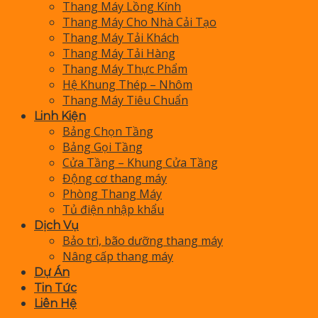
Thang Máy Lồng Kính
Thang Máy Cho Nhà Cải Tạo
Thang Máy Tải Khách
Thang Máy Tải Hàng
Thang Máy Thực Phẩm
Hệ Khung Thép – Nhôm
Thang Máy Tiêu Chuẩn
Linh Kiện
Bảng Chọn Tầng
Bảng Gọi Tầng
Cửa Tầng – Khung Cửa Tầng
Động cơ thang máy
Phòng Thang Máy
Tủ điện nhập khẩu
Dịch Vụ
Bảo trì, bão dưỡng thang máy
Nâng cấp thang máy
Dự Án
Tin Tức
Liên Hệ