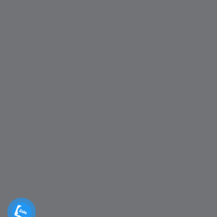
 cấp cải tạo thang máy
trình lắp đặt thang máy
Ệ FANPAGE