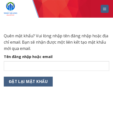
Skip
to
content
Quên mật khẩu? Vui lòng nhập tên đăng nhập hoặc địa
chỉ email. Bạn sẽ nhận được một liên kết tạo mật khẩu
mới qua email.
Tên đăng nhập hoặc email
ĐẶT LẠI MẬT KHẨU