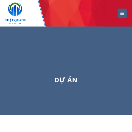
Skip
to
content
DỰ ÁN