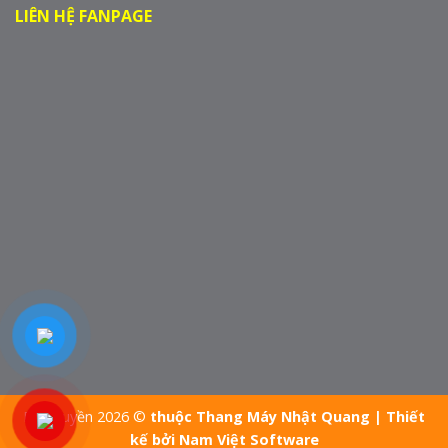
LIÊN HỆ FANPAGE
Bản quyền 2026 ©
thuộc Thang Máy Nhật Quang | Thiết
kế bởi Nam Việt Software