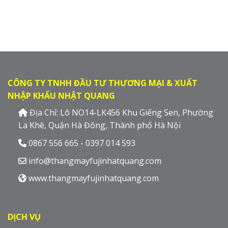
CÔNG TY TNHH ĐẦU TƯ THƯƠNG MẠI & XUẤT
NHẬP KHẨU NHẬT QUANG
Địa Chỉ: Lô NO14-LK456 Khu Giếng Sen, Phường
La Khê, Quận Hà Đông, Thành phố Hà Nội
0867 556 665 - 0397 014 593
info@thangmayfujinhatquang.com
www.thangmayfujinhatquang.com
DỊCH VỤ