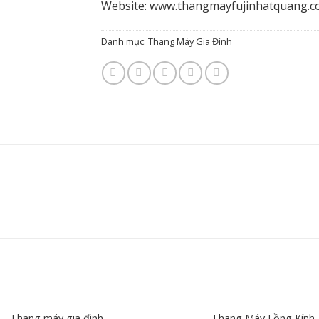
Website:
www.thangmayfujinhatquang.c
Danh mục:
Thang Máy Gia Đình
Thang máy gia đình
Thang Máy Lồng Kính