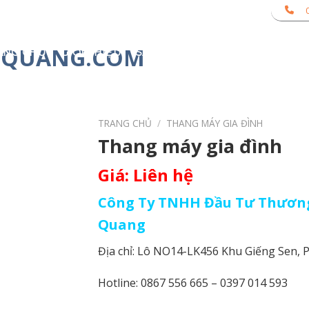
ANG CHỦ
GIỚI THIỆU
SẢN PHẨM
LINH KIỆN
D
TRANG CHỦ
/
THANG MÁY GIA ĐÌNH
Thang máy gia đình
Giá: Liên hệ
Công Ty TNHH Đầu Tư Thương
Quang
Địa chỉ: Lô NO14-LK456 Khu Giếng Sen,
Hotline: 0867 556 665 – 0397 014 593