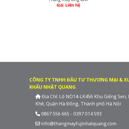
Giá: Liên hệ
CÔNG TY TNHH ĐẦU TƯ THƯƠNG MẠI & X
KHẨU NHẬT QUANG
Địa Chỉ: Lô NO14-LK456 Khu Giếng Sen,
Khê, Quận Hà Đông, Thành phố Hà Nội
0867 556 665 - 0397 014 593
info@thangmayfujinhatquang.com