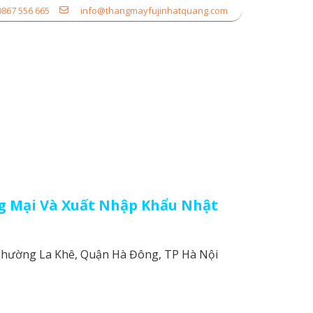
0867 556 665
info@thangmayfujinhatquang.com
ỊCH VỤ
DỰ ÁN
TIN TỨC
LIÊN HỆ
 Mại Và Xuất Nhập Khẩu Nhật
 Phường La Khê, Quận Hà Đông, TP Hà Nội